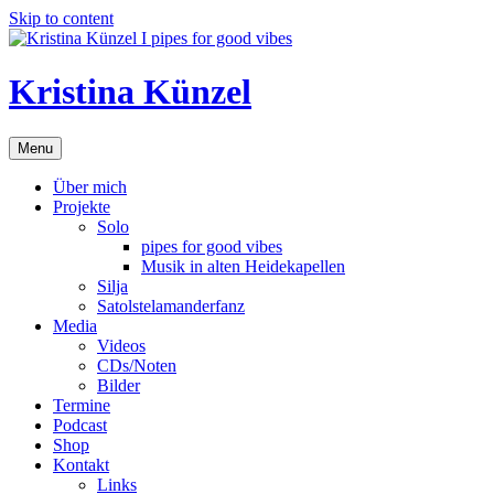
Skip to content
Kristina Künzel
Menu
Über mich
Projekte
Solo
pipes for good vibes
Musik in alten Heidekapellen
Silja
Satolstelamanderfanz
Media
Videos
CDs/Noten
Bilder
Termine
Podcast
Shop
Kontakt
Links