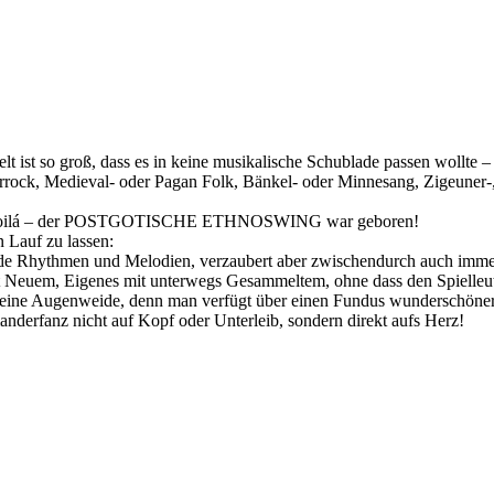
 ist so groß, dass es in keine musikalische Schublade passen wollte – 
lterrock, Medieval- oder Pagan Folk, Bänkel- oder Minnesang, Zigeune
und – voilá – der POSTGOTISCHE ETHNOSWING war geboren!
n Lauf zu lassen:
wilde Rhythmen und Melodien, verzaubert aber zwischendurch auch immer
t Neuem, Eigenes mit unterwegs Gesammeltem, ohne dass den Spielleut
 eine Augenweide, denn man verfügt über einen Fundus wunderschön
manderfanz nicht auf Kopf oder Unterleib, sondern direkt aufs Herz!