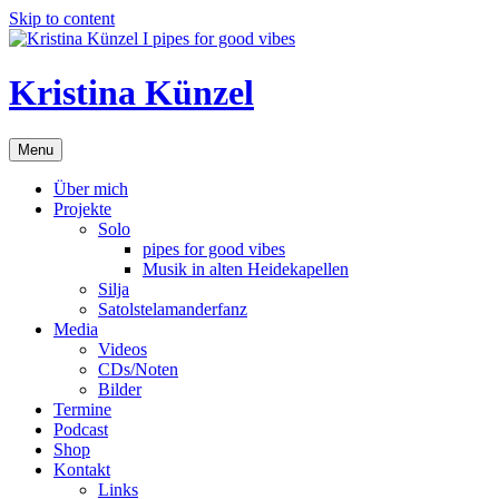
Skip to content
Kristina Künzel
Menu
Über mich
Projekte
Solo
pipes for good vibes
Musik in alten Heidekapellen
Silja
Satolstelamanderfanz
Media
Videos
CDs/Noten
Bilder
Termine
Podcast
Shop
Kontakt
Links