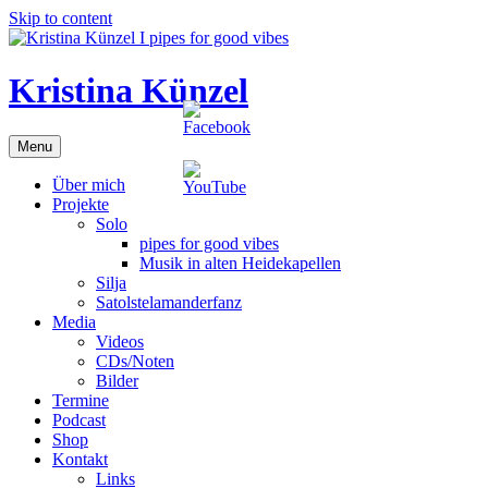
Skip to content
Kristina Künzel
Menu
Über mich
Projekte
Solo
pipes for good vibes
Musik in alten Heidekapellen
Silja
Satolstelamanderfanz
Media
Videos
CDs/Noten
Bilder
Termine
Podcast
Shop
Kontakt
Links