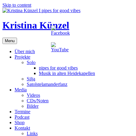
Skip to content
Kristina Künzel
Menu
Über mich
Projekte
Solo
pipes for good vibes
Musik in alten Heidekapellen
Silja
Satolstelamanderfanz
Media
Videos
CDs/Noten
Bilder
Termine
Podcast
Shop
Kontakt
Links