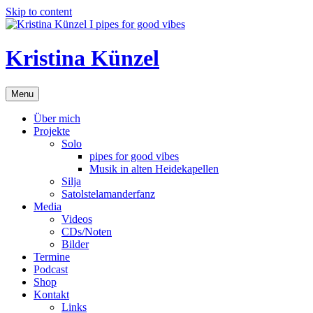
Skip to content
Kristina Künzel
Menu
Über mich
Projekte
Solo
pipes for good vibes
Musik in alten Heidekapellen
Silja
Satolstelamanderfanz
Media
Videos
CDs/Noten
Bilder
Termine
Podcast
Shop
Kontakt
Links