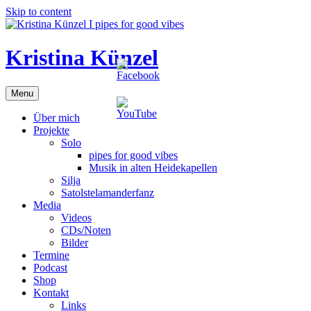
Skip to content
Kristina Künzel
Menu
Über mich
Projekte
Solo
pipes for good vibes
Musik in alten Heidekapellen
Silja
Satolstelamanderfanz
Media
Videos
CDs/Noten
Bilder
Termine
Podcast
Shop
Kontakt
Links