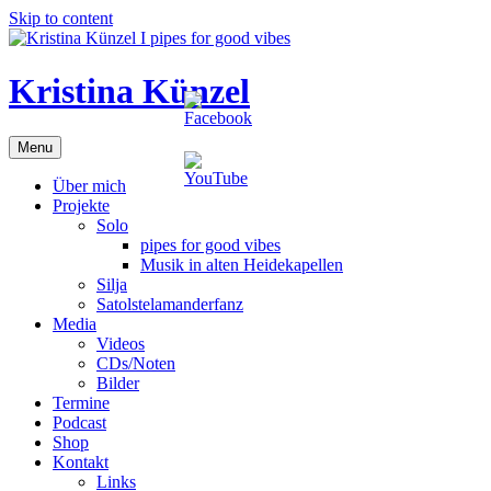
Skip to content
Kristina Künzel
Menu
Über mich
Projekte
Solo
pipes for good vibes
Musik in alten Heidekapellen
Silja
Satolstelamanderfanz
Media
Videos
CDs/Noten
Bilder
Termine
Podcast
Shop
Kontakt
Links