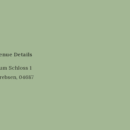
enue Details
um Schloss 1
rebsen
,
04687