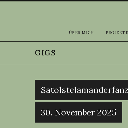
Skip to content
Kristina Künzel
ÜBER MICH
PROJEKT
GIGS
Satolstelamanderfan
30. November 2025