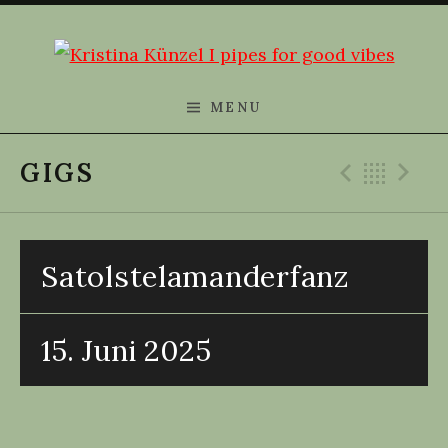
Skip to content
Kristina Künzel
MENU
Previ
Bac
N
GIGS
Satolstelamanderfanz
15. Juni 2025