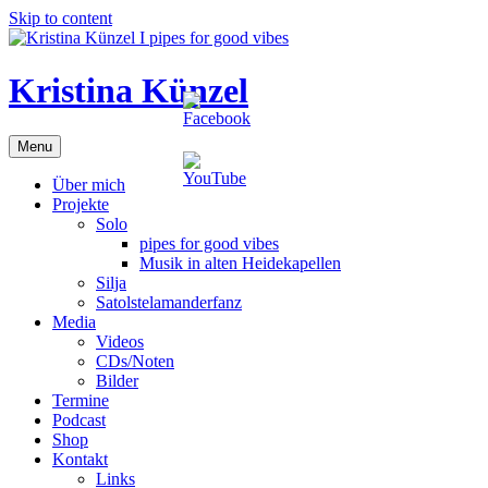
Skip to content
Kristina Künzel
Menu
Über mich
Projekte
Solo
pipes for good vibes
Musik in alten Heidekapellen
Silja
Satolstelamanderfanz
Media
Videos
CDs/Noten
Bilder
Termine
Podcast
Shop
Kontakt
Links