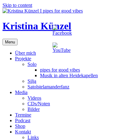
Skip to content
Kristina Künzel
Menu
Über mich
Projekte
Solo
pipes for good vibes
Musik in alten Heidekapellen
Silja
Satolstelamanderfanz
Media
Videos
CDs/Noten
Bilder
Termine
Podcast
Shop
Kontakt
Links